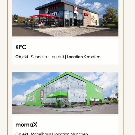
KFC
Objekt
Schnellrestaurant
|
Location
Kempten
mömaX
Objekt
Möbelhaus
|
Location
München